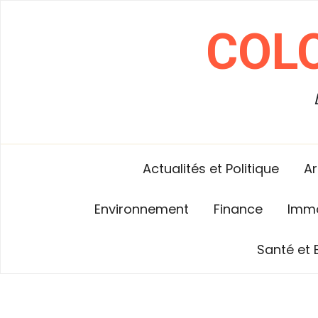
Skip
to
COL
content
Actualités et Politique
Ar
Environnement
Finance
Immo
Santé et 