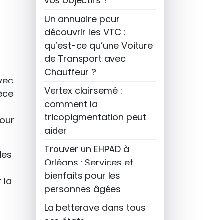
vos objectifs ?
Un annuaire pour
découvrir les VTC :
qu’est-ce qu’une Voiture
de Transport avec
Chauffeur ?
vec
Vertex clairsemé :
ièce
comment la
tricopigmentation peut
pour
aider
Trouver un EHPAD à
des
Orléans : Services et
bienfaits pour les
 la
personnes âgées
La betterave dans tous