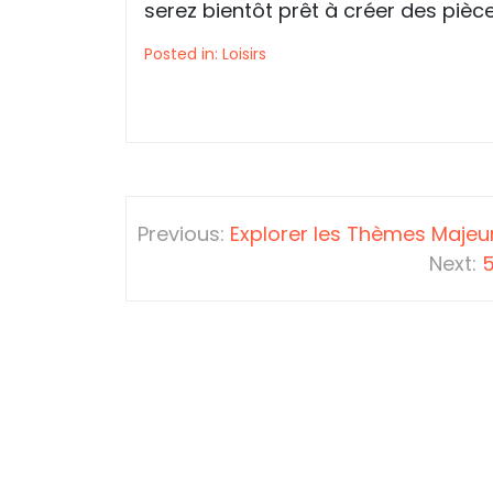
serez bientôt prêt à créer des pièc
Posted in:
Loisirs
Navigation
Previous:
Explorer les Thèmes Majeu
de
Next:
5
l’article