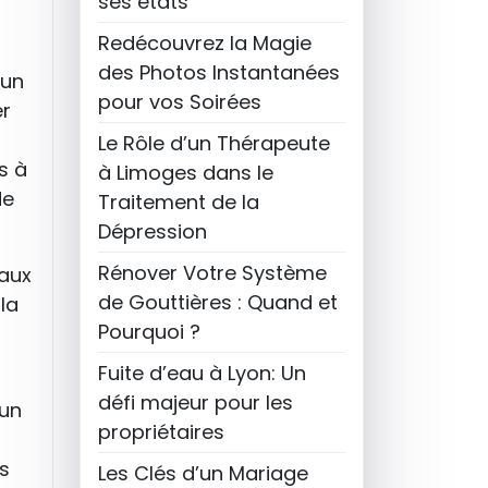
ses états
Redécouvrez la Magie
des Photos Instantanées
 un
pour vos Soirées
er
Le Rôle d’un Thérapeute
s à
à Limoges dans le
de
Traitement de la
Dépression
Rénover Votre Système
iaux
de Gouttières : Quand et
 la
Pourquoi ?
Fuite d’eau à Lyon: Un
défi majeur pour les
 un
propriétaires
s
Les Clés d’un Mariage